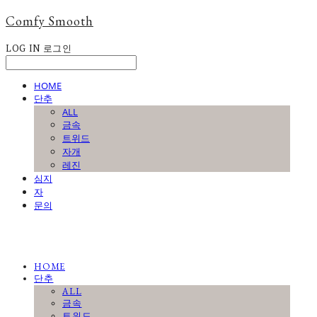
Comfy Smooth
LOG IN
로그인
HOME
단추
ALL
금속
트위드
자개
레진
심지
자
문의
HOME
단추
ALL
금속
트위드