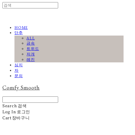
HOME
단추
ALL
금속
트위드
자개
레진
심지
자
문의
Comfy Smooth
Search
검색
Log In
로그인
Cart
장바구니