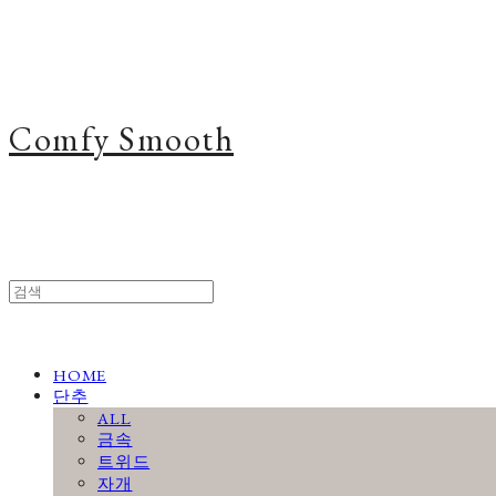
Comfy Smooth
HOME
단추
ALL
금속
트위드
자개