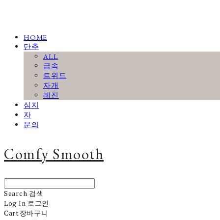
HOME
단추
ALL
금속
트위드
자개
레진
심지
자
문의
Comfy Smooth
Search
검색
Log In
로그인
Cart
장바구니