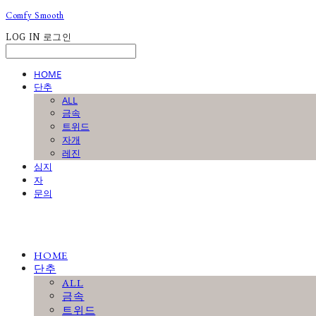
Comfy Smooth
LOG IN
로그인
HOME
단추
ALL
금속
트위드
자개
레진
심지
자
문의
HOME
단추
ALL
금속
트위드