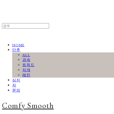
HOME
단추
ALL
금속
트위드
자개
레진
심지
자
문의
Comfy Smooth