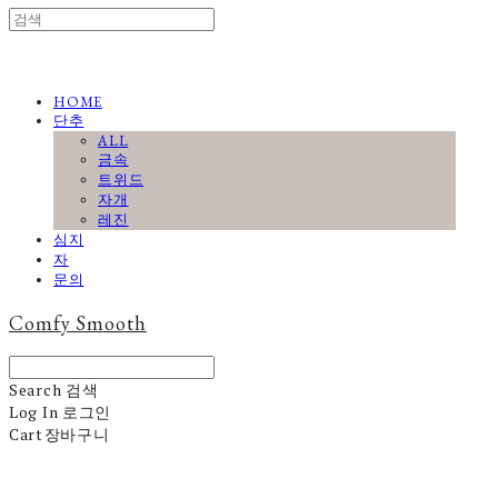
HOME
단추
ALL
금속
트위드
자개
레진
심지
자
문의
Comfy Smooth
Search
검색
Log In
로그인
Cart
장바구니