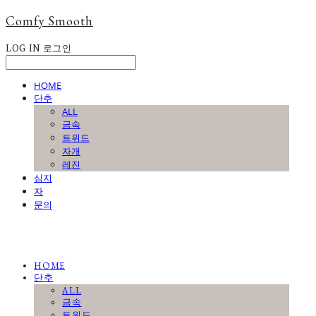
Comfy Smooth
LOG IN
로그인
HOME
단추
ALL
금속
트위드
자개
레진
심지
자
문의
HOME
단추
ALL
금속
트위드