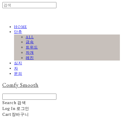
HOME
단추
ALL
금속
트위드
자개
레진
심지
자
문의
Comfy Smooth
Search
검색
Log In
로그인
Cart
장바구니