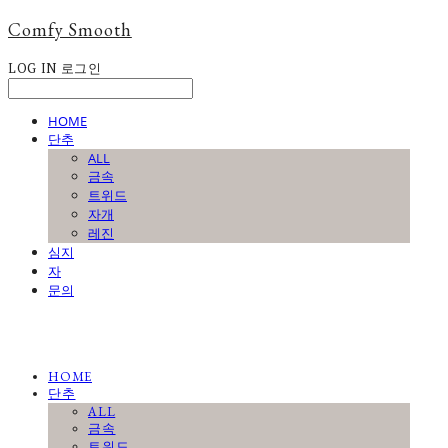
Comfy Smooth
LOG IN
로그인
HOME
단추
ALL
금속
트위드
자개
레진
심지
자
문의
HOME
단추
ALL
금속
트위드