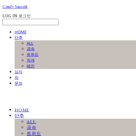
Comfy Smooth
LOG IN
로그인
HOME
단추
ALL
금속
트위드
자개
레진
심지
자
문의
HOME
단추
ALL
금속
트위드