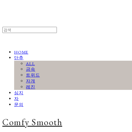
HOME
단추
ALL
금속
트위드
자개
레진
심지
자
문의
Comfy Smooth