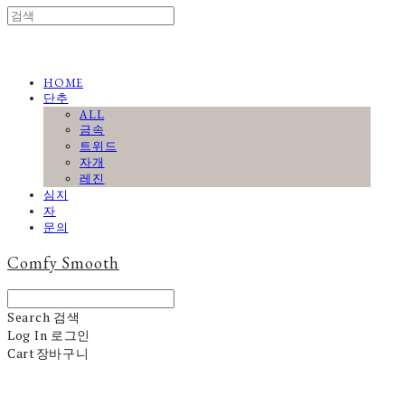
HOME
단추
ALL
금속
트위드
자개
레진
심지
자
문의
Comfy Smooth
Search
검색
Log In
로그인
Cart
장바구니