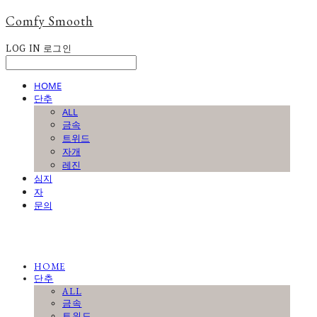
Comfy Smooth
LOG IN
로그인
HOME
단추
ALL
금속
트위드
자개
레진
심지
자
문의
HOME
단추
ALL
금속
트위드