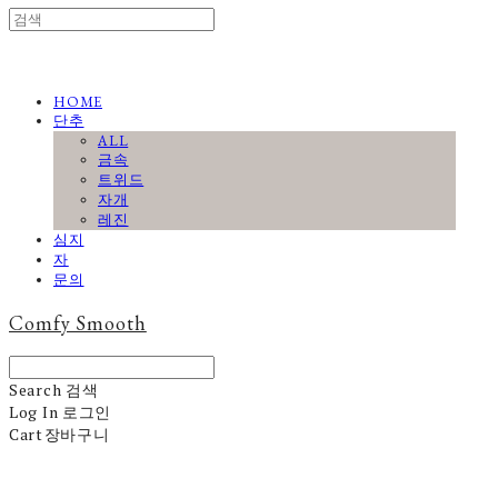
HOME
단추
ALL
금속
트위드
자개
레진
심지
자
문의
Comfy Smooth
Search
검색
Log In
로그인
Cart
장바구니