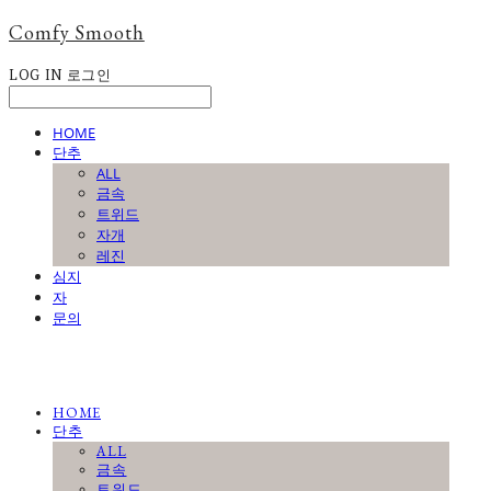
Comfy Smooth
LOG IN
로그인
HOME
단추
ALL
금속
트위드
자개
레진
심지
자
문의
HOME
단추
ALL
금속
트위드