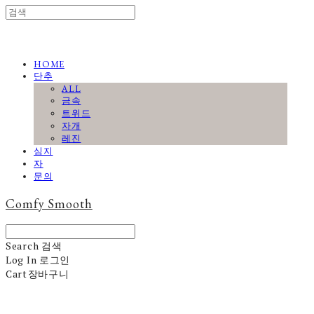
HOME
단추
ALL
금속
트위드
자개
레진
심지
자
문의
Comfy Smooth
Search
검색
Log In
로그인
Cart
장바구니