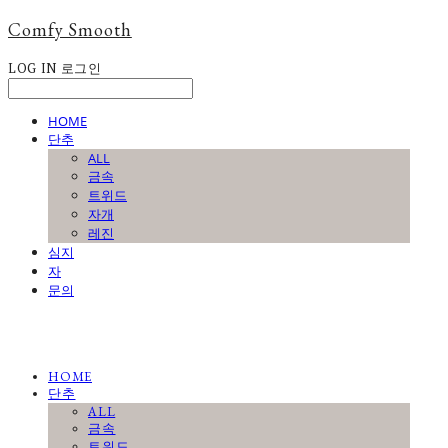
Comfy Smooth
LOG IN
로그인
HOME
단추
ALL
금속
트위드
자개
레진
심지
자
문의
HOME
단추
ALL
금속
트위드