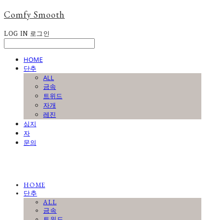
Comfy Smooth
LOG IN
로그인
HOME
단추
ALL
금속
트위드
자개
레진
심지
자
문의
HOME
단추
ALL
금속
트위드