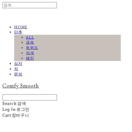
HOME
단추
ALL
금속
트위드
자개
레진
심지
자
문의
Comfy Smooth
Search
검색
Log In
로그인
Cart
장바구니