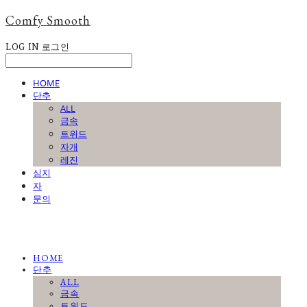
Comfy Smooth
LOG IN
로그인
HOME
단추
ALL
금속
트위드
자개
레진
심지
자
문의
HOME
단추
ALL
금속
트위드