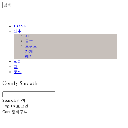
HOME
단추
ALL
금속
트위드
자개
레진
심지
자
문의
Comfy Smooth
Search
검색
Log In
로그인
Cart
장바구니