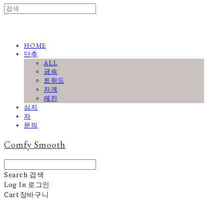
HOME
단추
ALL
금속
트위드
자개
레진
심지
자
문의
Comfy Smooth
Search
검색
Log In
로그인
Cart
장바구니