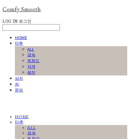
Comfy Smooth
LOG IN
로그인
HOME
단추
ALL
금속
트위드
자개
레진
심지
자
문의
HOME
단추
ALL
금속
트위드