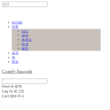
HOME
단추
ALL
금속
트위드
자개
레진
심지
자
문의
Comfy Smooth
Search
검색
Log In
로그인
Cart
장바구니