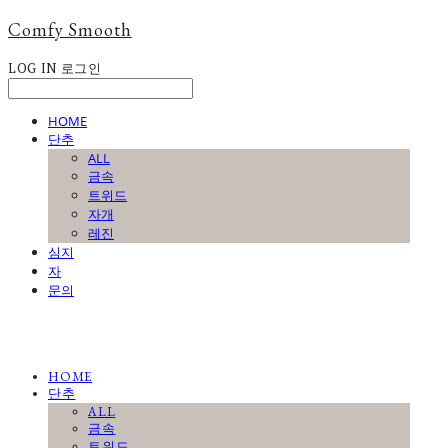
Comfy Smooth
LOG IN
로그인
HOME
단추
ALL
금속
트위드
자개
레진
심지
자
문의
HOME
단추
ALL
금속
트위드