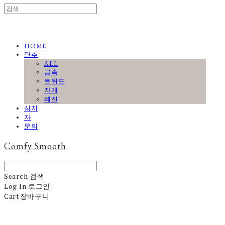
HOME
단추
ALL
금속
트위드
자개
레진
심지
자
문의
Comfy Smooth
Search
검색
Log In
로그인
Cart
장바구니