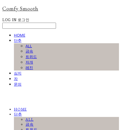
Comfy Smooth
LOG IN
로그인
HOME
단추
ALL
금속
트위드
자개
레진
심지
자
문의
HOME
단추
ALL
금속
트위드