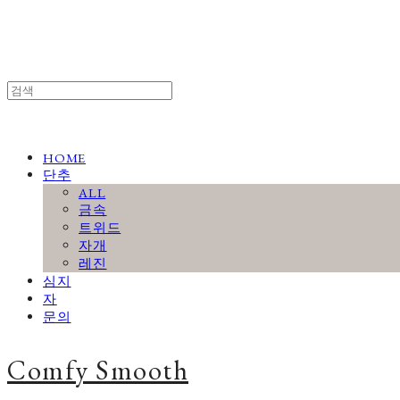
HOME
단추
ALL
금속
트위드
자개
레진
심지
자
문의
Comfy Smooth