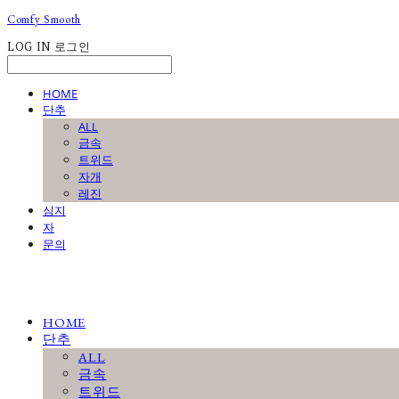
Comfy Smooth
LOG IN
로그인
HOME
단추
ALL
금속
트위드
자개
레진
심지
자
문의
HOME
단추
ALL
금속
트위드