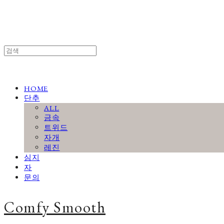
HOME
단추
ALL
금속
트위드
자개
레진
심지
자
문의
Comfy Smooth