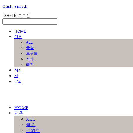
Comfy Smooth
LOG IN
로그인
HOME
단추
ALL
금속
트위드
자개
레진
심지
자
문의
HOME
단추
ALL
금속
트위드