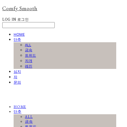
Comfy Smooth
LOG IN
로그인
HOME
단추
ALL
금속
트위드
자개
레진
심지
자
문의
HOME
단추
ALL
금속
트위드