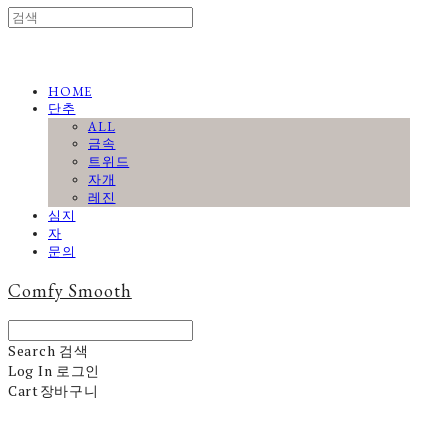
HOME
단추
ALL
금속
트위드
자개
레진
심지
자
문의
Comfy Smooth
Search
검색
Log In
로그인
Cart
장바구니