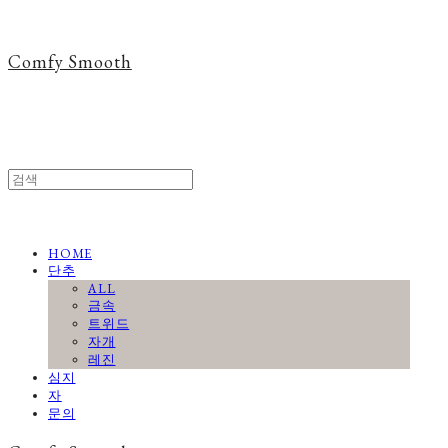
Comfy Smooth
HOME
단추
ALL
금속
트위드
자개
레진
심지
자
문의