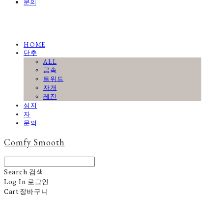
문의
HOME
단추
ALL
금속
트위드
자개
레진
심지
자
문의
Comfy Smooth
Search
검색
Log In
로그인
Cart
장바구니