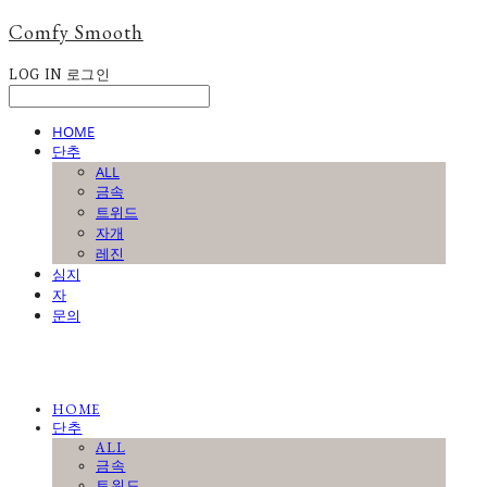
Comfy Smooth
LOG IN
로그인
HOME
단추
ALL
금속
트위드
자개
레진
심지
자
문의
HOME
단추
ALL
금속
트위드