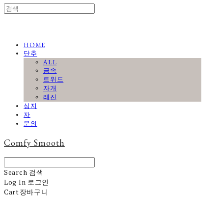
HOME
단추
ALL
금속
트위드
자개
레진
심지
자
문의
Comfy Smooth
Search
검색
Log In
로그인
Cart
장바구니