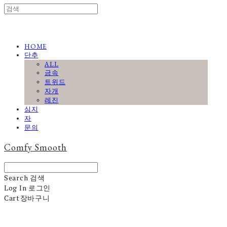
HOME
단추
ALL
금속
트위드
자개
레진
심지
자
문의
Comfy Smooth
Search
검색
Log In
로그인
Cart
장바구니