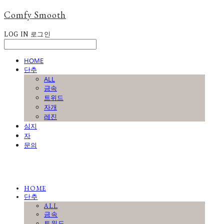
Comfy Smooth
LOG IN
로그인
HOME
단추
ALL
금속
트위드
자개
레진
심지
자
문의
HOME
단추
ALL
금속
트위드