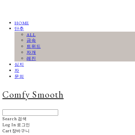
HOME
단추
ALL
금속
트위드
자개
레진
심지
자
문의
Comfy Smooth
Search
검색
Log In
로그인
Cart
장바구니