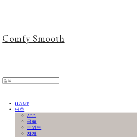
Comfy Smooth
HOME
단추
ALL
금속
트위드
자개