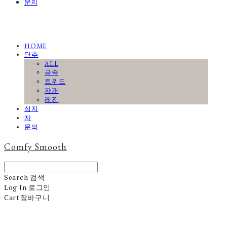
문의
HOME
단추
ALL
금속
트위드
자개
레진
심지
자
문의
Comfy Smooth
Search
검색
Log In
로그인
Cart
장바구니