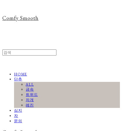
Comfy Smooth
HOME
단추
ALL
금속
트위드
자개
레진
심지
자
문의