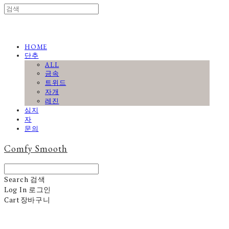
HOME
단추
ALL
금속
트위드
자개
레진
심지
자
문의
Comfy Smooth
Search
검색
Log In
로그인
Cart
장바구니