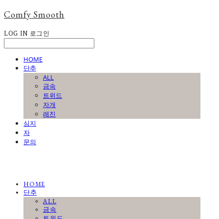
Comfy Smooth
LOG IN
로그인
HOME
단추
ALL
금속
트위드
자개
레진
심지
자
문의
HOME
단추
ALL
금속
트위드