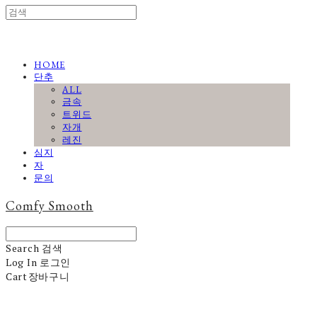
HOME
단추
ALL
금속
트위드
자개
레진
심지
자
문의
Comfy Smooth
Search
검색
Log In
로그인
Cart
장바구니