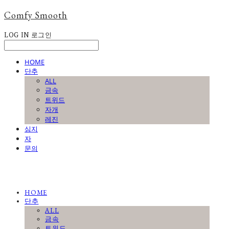
Comfy Smooth
LOG IN
로그인
HOME
단추
ALL
금속
트위드
자개
레진
심지
자
문의
HOME
단추
ALL
금속
트위드