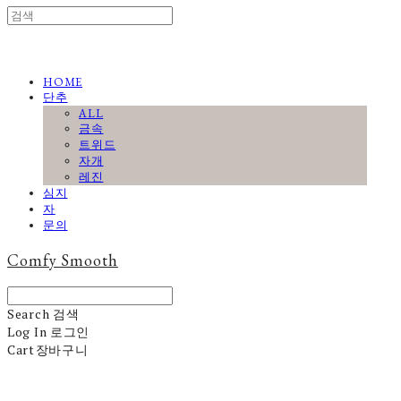
HOME
단추
ALL
금속
트위드
자개
레진
심지
자
문의
Comfy Smooth
Search
검색
Log In
로그인
Cart
장바구니