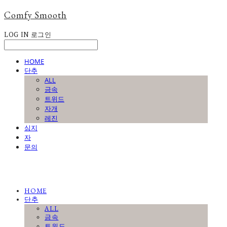
Comfy Smooth
LOG IN
로그인
HOME
단추
ALL
금속
트위드
자개
레진
심지
자
문의
HOME
단추
ALL
금속
트위드