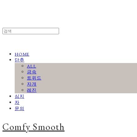
HOME
단추
ALL
금속
트위드
자개
레진
심지
자
문의
Comfy Smooth