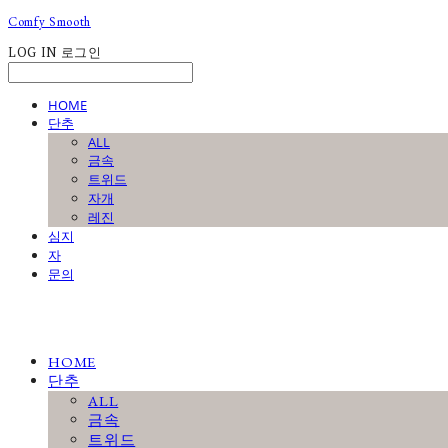
Comfy Smooth
LOG IN
로그인
HOME
단추
ALL
금속
트위드
자개
레진
심지
자
문의
HOME
단추
ALL
금속
트위드