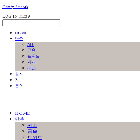
Comfy Smooth
LOG IN
로그인
HOME
단추
ALL
금속
트위드
자개
레진
심지
자
문의
HOME
단추
ALL
금속
트위드