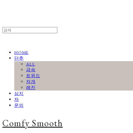
HOME
단추
ALL
금속
트위드
자개
레진
심지
자
문의
Comfy Smooth