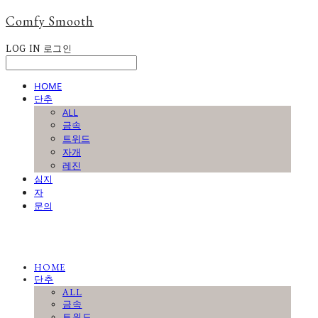
Comfy Smooth
LOG IN
로그인
HOME
단추
ALL
금속
트위드
자개
레진
심지
자
문의
HOME
단추
ALL
금속
트위드