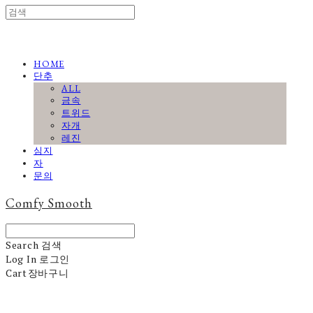
HOME
단추
ALL
금속
트위드
자개
레진
심지
자
문의
Comfy Smooth
Search
검색
Log In
로그인
Cart
장바구니