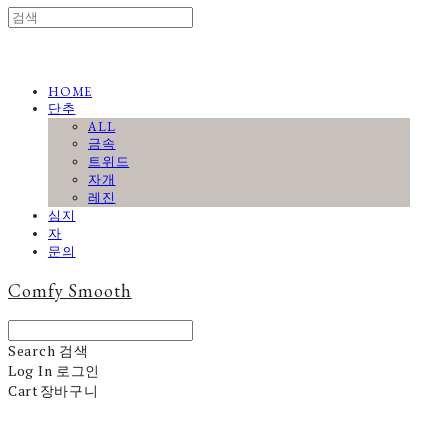
HOME
단추
ALL
금속
트위드
자개
레진
심지
자
문의
Comfy Smooth
Search
검색
Log In
로그인
Cart
장바구니