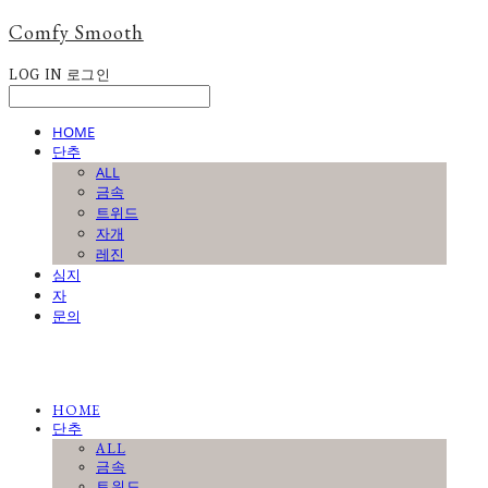
Comfy Smooth
LOG IN
로그인
HOME
단추
ALL
금속
트위드
자개
레진
심지
자
문의
HOME
단추
ALL
금속
트위드