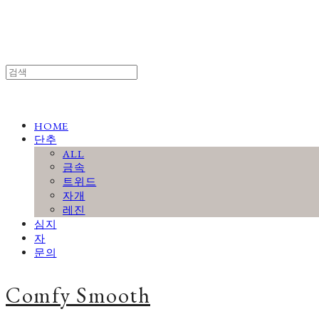
HOME
단추
ALL
금속
트위드
자개
레진
심지
자
문의
Comfy Smooth