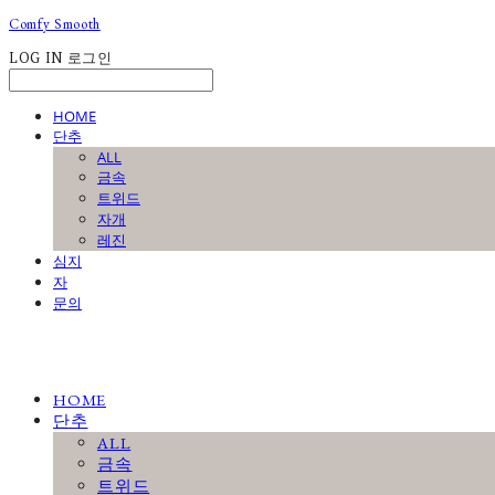
Comfy Smooth
LOG IN
로그인
HOME
단추
ALL
금속
트위드
자개
레진
심지
자
문의
HOME
단추
ALL
금속
트위드