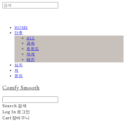
HOME
단추
ALL
금속
트위드
자개
레진
심지
자
문의
Comfy Smooth
Search
검색
Log In
로그인
Cart
장바구니