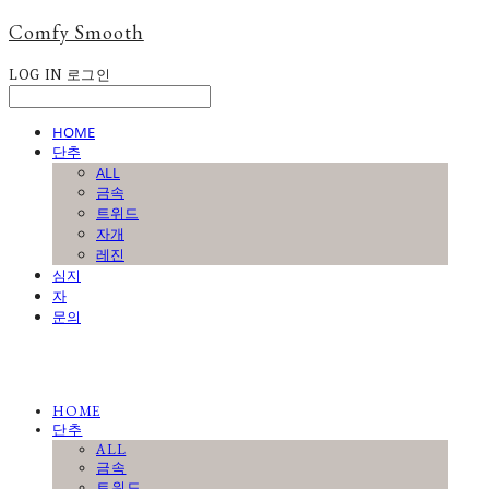
Comfy Smooth
LOG IN
로그인
HOME
단추
ALL
금속
트위드
자개
레진
심지
자
문의
HOME
단추
ALL
금속
트위드