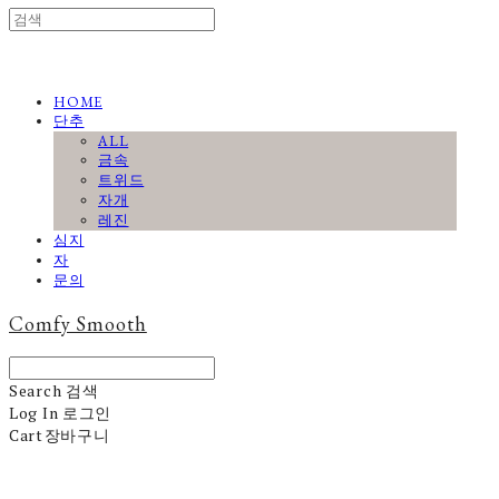
HOME
단추
ALL
금속
트위드
자개
레진
심지
자
문의
Comfy Smooth
Search
검색
Log In
로그인
Cart
장바구니