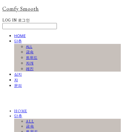
Comfy Smooth
LOG IN
로그인
HOME
단추
ALL
금속
트위드
자개
레진
심지
자
문의
HOME
단추
ALL
금속
트위드