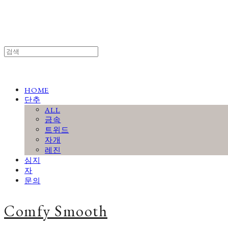
HOME
단추
ALL
금속
트위드
자개
레진
심지
자
문의
Comfy Smooth