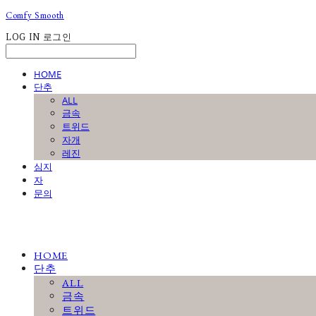
Comfy Smooth
LOG IN
로그인
HOME
단추
ALL
금속
트위드
자개
레진
심지
자
문의
HOME
단추
ALL
금속
트위드