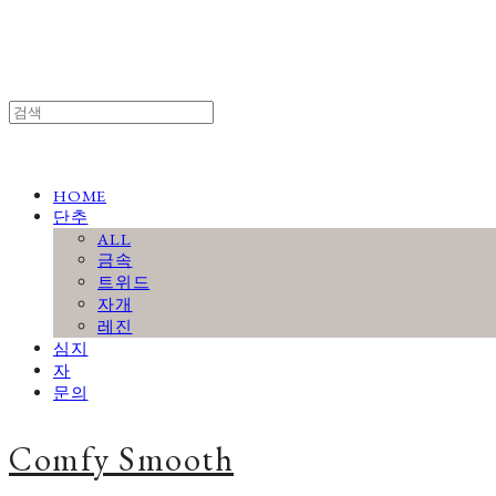
HOME
단추
ALL
금속
트위드
자개
레진
심지
자
문의
Comfy Smooth