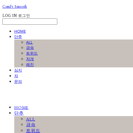
Comfy Smooth
LOG IN
로그인
HOME
단추
ALL
금속
트위드
자개
레진
심지
자
문의
HOME
단추
ALL
금속
트위드