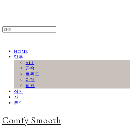
HOME
단추
ALL
금속
트위드
자개
레진
심지
자
문의
Comfy Smooth