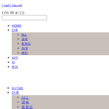
Comfy Smooth
LOG IN
로그인
HOME
단추
ALL
금속
트위드
자개
레진
심지
자
문의
HOME
단추
ALL
금속
트위드