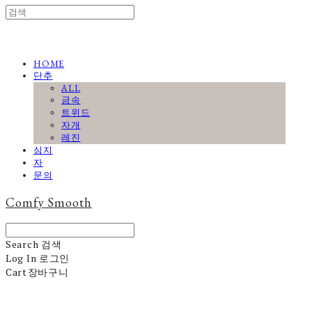
HOME
단추
ALL
금속
트위드
자개
레진
심지
자
문의
Comfy Smooth
Search
검색
Log In
로그인
Cart
장바구니