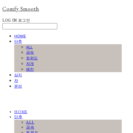
Comfy Smooth
LOG IN
로그인
HOME
단추
ALL
금속
트위드
자개
레진
심지
자
문의
HOME
단추
ALL
금속
트위드