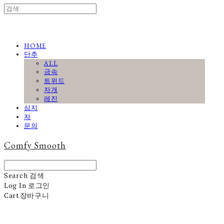
HOME
단추
ALL
금속
트위드
자개
레진
심지
자
문의
Comfy Smooth
Search
검색
Log In
로그인
Cart
장바구니