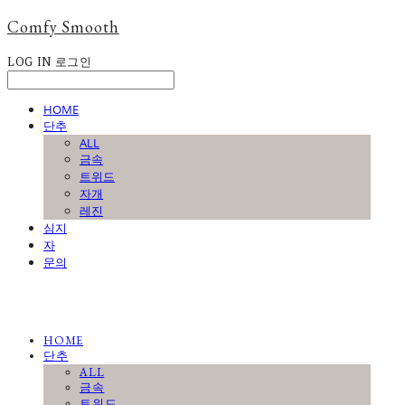
Comfy Smooth
LOG IN
로그인
HOME
단추
ALL
금속
트위드
자개
레진
심지
자
문의
HOME
단추
ALL
금속
트위드