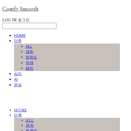
Comfy Smooth
LOG IN
로그인
HOME
단추
ALL
금속
트위드
자개
레진
심지
자
문의
HOME
단추
ALL
금속
트위드