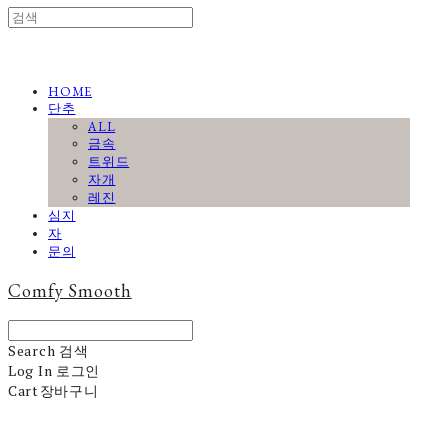
HOME
단추
ALL
금속
트위드
자개
레진
심지
자
문의
Comfy Smooth
Search
검색
Log In
로그인
Cart
장바구니