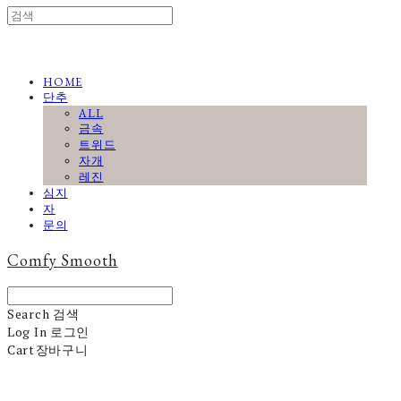
HOME
단추
ALL
금속
트위드
자개
레진
심지
자
문의
Comfy Smooth
Search
검색
Log In
로그인
Cart
장바구니