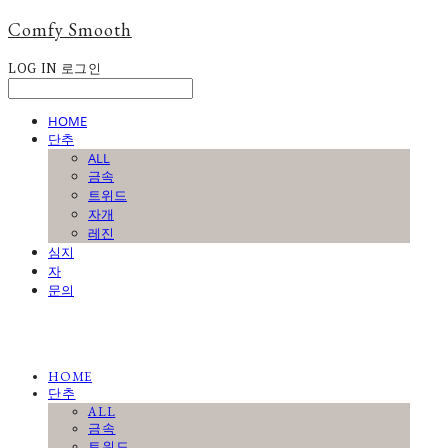
Comfy Smooth
LOG IN
로그인
HOME
단추
ALL
금속
트위드
자개
레진
심지
자
문의
HOME
단추
ALL
금속
트위드