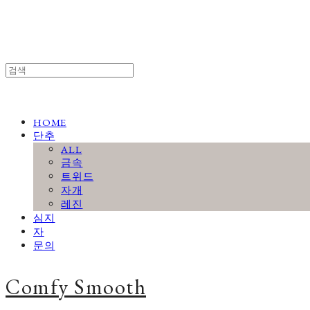
HOME
단추
ALL
금속
트위드
자개
레진
심지
자
문의
Comfy Smooth