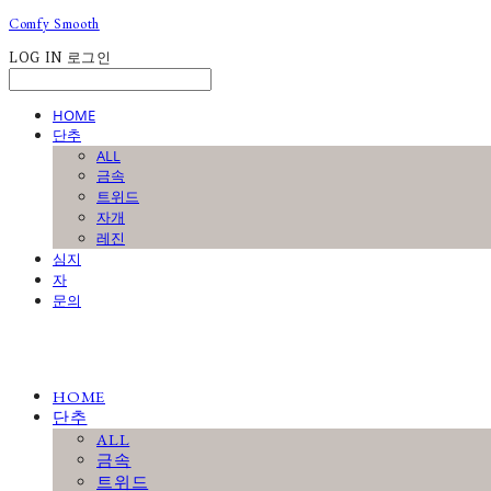
Comfy Smooth
LOG IN
로그인
HOME
단추
ALL
금속
트위드
자개
레진
심지
자
문의
HOME
단추
ALL
금속
트위드