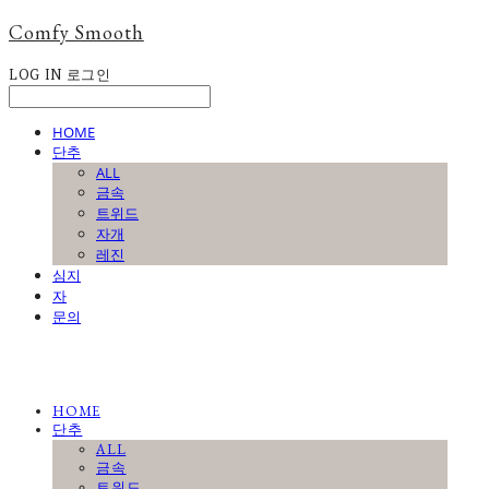
Comfy Smooth
LOG IN
로그인
HOME
단추
ALL
금속
트위드
자개
레진
심지
자
문의
HOME
단추
ALL
금속
트위드