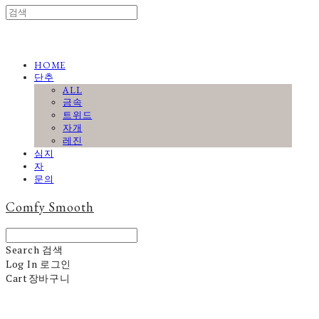
HOME
단추
ALL
금속
트위드
자개
레진
심지
자
문의
Comfy Smooth
Search
검색
Log In
로그인
Cart
장바구니