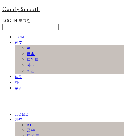
Comfy Smooth
LOG IN
로그인
HOME
단추
ALL
금속
트위드
자개
레진
심지
자
문의
HOME
단추
ALL
금속
트위드