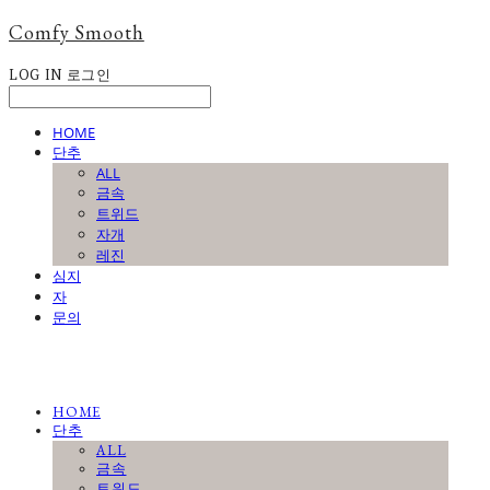
Comfy Smooth
LOG IN
로그인
HOME
단추
ALL
금속
트위드
자개
레진
심지
자
문의
HOME
단추
ALL
금속
트위드