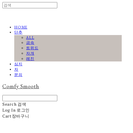
HOME
단추
ALL
금속
트위드
자개
레진
심지
자
문의
Comfy Smooth
Search
검색
Log In
로그인
Cart
장바구니