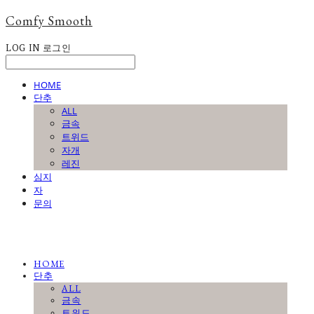
Comfy Smooth
LOG IN
로그인
HOME
단추
ALL
금속
트위드
자개
레진
심지
자
문의
HOME
단추
ALL
금속
트위드