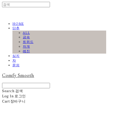
HOME
단추
ALL
금속
트위드
자개
레진
심지
자
문의
Comfy Smooth
Search
검색
Log In
로그인
Cart
장바구니