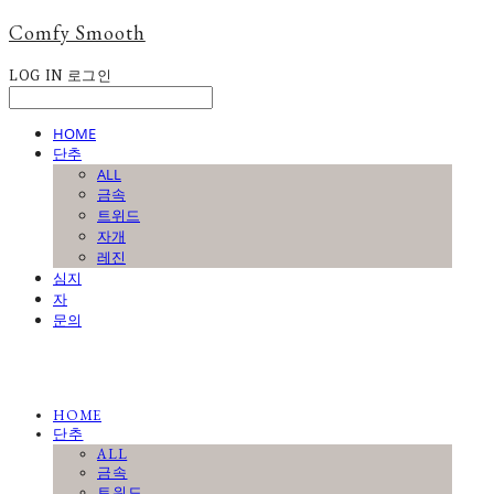
Comfy Smooth
LOG IN
로그인
HOME
단추
ALL
금속
트위드
자개
레진
심지
자
문의
HOME
단추
ALL
금속
트위드