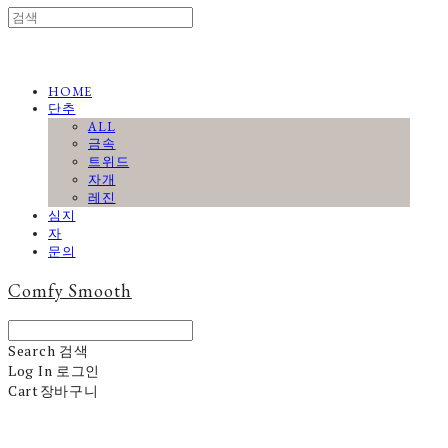
HOME
단추
ALL
금속
트위드
자개
레진
심지
자
문의
Comfy Smooth
Search
검색
Log In
로그인
Cart
장바구니