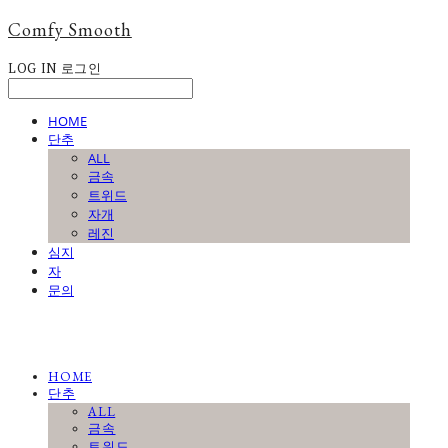
Comfy Smooth
LOG IN
로그인
HOME
단추
ALL
금속
트위드
자개
레진
심지
자
문의
HOME
단추
ALL
금속
트위드