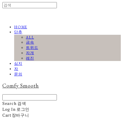
HOME
단추
ALL
금속
트위드
자개
레진
심지
자
문의
Comfy Smooth
Search
검색
Log In
로그인
Cart
장바구니