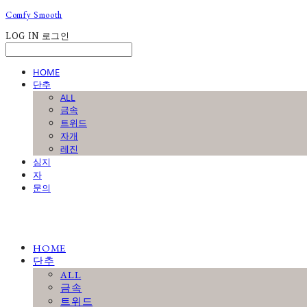
Comfy Smooth
LOG IN
로그인
HOME
단추
ALL
금속
트위드
자개
레진
심지
자
문의
HOME
단추
ALL
금속
트위드