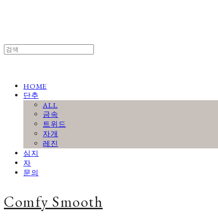
HOME
단추
ALL
금속
트위드
자개
레진
심지
자
문의
Comfy Smooth