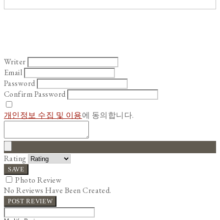
Writer
Email
Password
Confirm Password
개인정보 수집 및 이용
에 동의합니다.
Rating
SAVE
Photo Review
No Reviews Have Been Created.
POST REVIEW