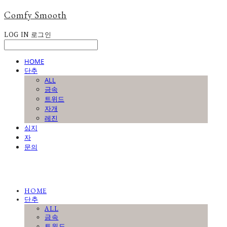
Comfy Smooth
LOG IN
로그인
HOME
단추
ALL
금속
트위드
자개
레진
심지
자
문의
HOME
단추
ALL
금속
트위드