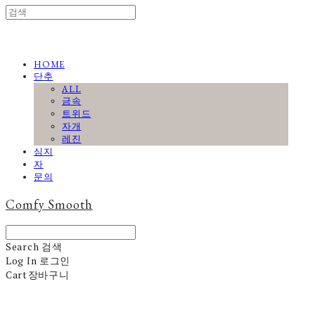
HOME
단추
ALL
금속
트위드
자개
레진
심지
자
문의
Comfy Smooth
Search
검색
Log In
로그인
Cart
장바구니