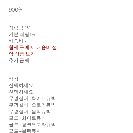
900원
적립금
1%
기본 적립
1%
배송비
-
함께 구매 시 배송비 절
약 상품 보기
추가 금액
색상
선택하세요.
선택하세요.
무광실버+화이트큐빅
무광실버+오로라큐빅
무광실버+블랙큐빅
골드+화이트큐빅
골드+핑크오로라큐빅
골드+블랙큐빅