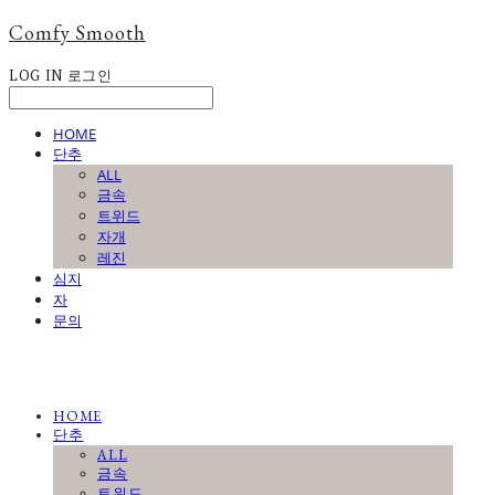
Comfy Smooth
LOG IN
로그인
HOME
단추
ALL
금속
트위드
자개
레진
심지
자
문의
HOME
단추
ALL
금속
트위드