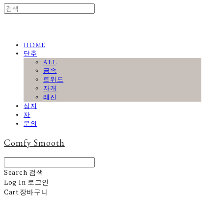
HOME
단추
ALL
금속
트위드
자개
레진
심지
자
문의
Comfy Smooth
Search
검색
Log In
로그인
Cart
장바구니