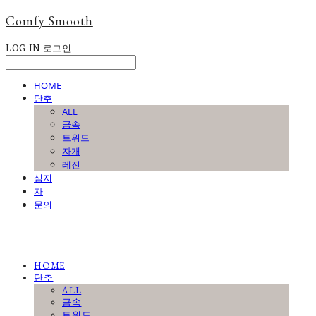
Comfy Smooth
LOG IN
로그인
HOME
단추
ALL
금속
트위드
자개
레진
심지
자
문의
HOME
단추
ALL
금속
트위드