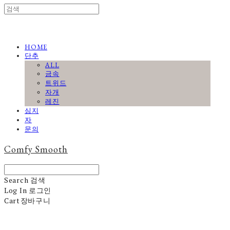
HOME
단추
ALL
금속
트위드
자개
레진
심지
자
문의
Comfy Smooth
Search
검색
Log In
로그인
Cart
장바구니